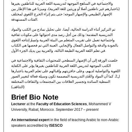
والاجتماعية في المناهج الموجهة لتدريسية اللغة العربية للناطقين بغيرها
(باعتبارهم غير ناطقين أصلا أو وريثين للغة العربية)، وميزنا في هذا الإطار بين
الإصهار الطبيعي والإصهار الموجه؛ حتى يتم إثراء الخرج اللغوي لمختلف
الفئات المستهدفة.
تم التركيز أثناء الدراسة الحالية، أيضا، على تحليل نماذج من الكتب والمواد
التدريسية المقدمة؛ وذلك من أجل رصد مدى احتوائها على مكونات ثقافية
واجتماعية تعمل على تقريب المتعلم من البيئة العربية وتَسِمُ إنتاجه اللغوي
بالجودة والدقة والتواصل الفعال والإيجابي. العينة التي تم فحصها هي الكتاب
في تعلم اللغة العربية الطبعة الثالثة، والعربية بين يديك الجزء الأول.
خلصت الورقة إلى أن الإصهار السطحي للمحتويات الثقافية والاجتماعية في
الكتب الموجهة لتدريس اللغة العربية للناطقين بغيرها يؤثر على الكفاية
اللغوية والتواصلية لديهم، وعلى حافزيتهم وإقبالهم على تعلم العربية باعتبارها
ل2. كما أن المواد والعُدَدِ التدريسية المصممة تكون وسيلة فعالة لتغيير الصور
النمطية السائدة وتجسير العلاقات بين المجتمعات والثقافات المختلفة
(التثاقف)
Brief Bio Note
Lecturer
at the
Faculty of Education Sciences
, Mohammed V
University, Rabat, Morocco.
September 2017 – present
An international expert
in the field of teaching Arabic to non-Arabic
speakers accredited by
ISESCO