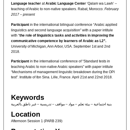
Language teacher
at
Arabic Language Center
‘Qalam wa Lawh’ –
teaching of Arabic to non-native speakers. Rabat, Morocco.
February
2017 – present
Participant
in the international bilingual conference “Arabic applied
linguistics and second language acquisition” with a paper intitule
with “
the role of linguistics tasks and activities in improving the
communicative competence by learners of Arabic as L2”.
University of Michigan, Ann Arbor, USA. September 1st and 2nd
2018.
Participant
in the international conference of “Standard tests in
teaching Arabic to non-native Arabic speakers” with paper intitule
“Mechanisms of management linguistic breakdown during the OPI
test”. Institute of Ibn Sina. Lille, France. April 21st and 22nd 2018.
Keywords
بنية اجتماعية – بيئة تعلم – مواد – مواقف – تدريسية – غير ناطق بالعربية
Location
Afternoon Session 1 (PARB 239)